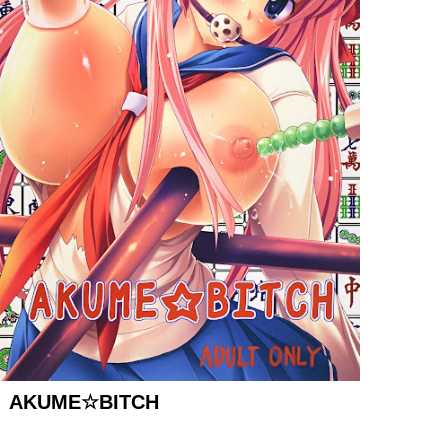
AKUME☆BITCH